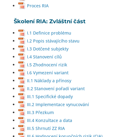
Proces RIA
Školení RIA: Zvláštní část
I.1 Definice problému
I.2 Popis stávajícího stavu
I.3 Dotčené subjekty
I.4 Stanovení cílů
I.5 Zhodnocení rizik
I.6 Vymezení variant
II.1 Náklady a přínosy
II.2 Stanovení pořadí variant
III.1 Specifické dopady
III.2 Implementace vynucování
III.3 Přezkum
III.4 Konzultace a data
III.5 Shrnutí ZZ RIA
III.6 Hodnocení korupčních rizik (CIA)