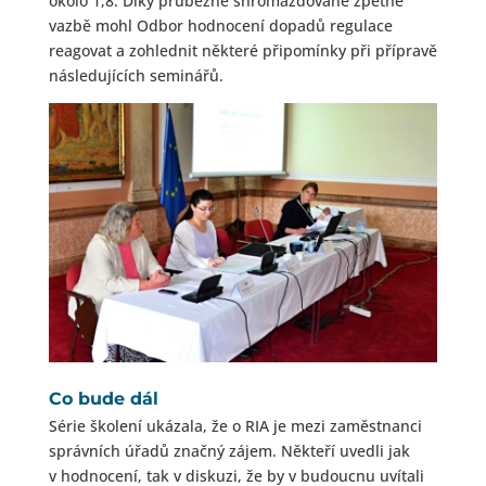
okolo 1,8. Díky průběžně shromažďované zpětné
vazbě mohl Odbor hodnocení dopadů regulace
reagovat a zohlednit některé připomínky při přípravě
následujících seminářů.
Co bude dál
Série školení ukázala, že o RIA je mezi zaměstnanci
správních úřadů značný zájem. Někteří uvedli jak
v hodnocení, tak v diskuzi, že by v budoucnu uvítali