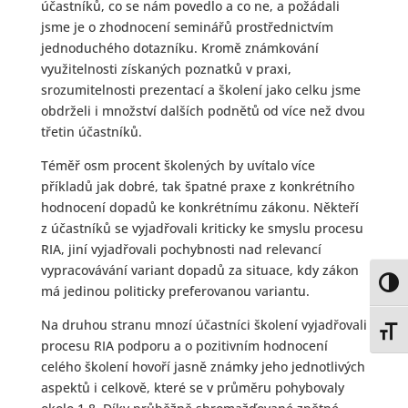
účastníků, co se nám povedlo a co ne, a požádali
jsme je o zhodnocení seminářů prostřednictvím
jednoduchého dotazníku. Kromě známkování
využitelnosti získaných poznatků v praxi,
srozumitelnosti prezentací a školení jako celku jsme
obdrželi i množství dalších podnětů od více než dvou
třetin účastníků.
Téměř osm procent školených by uvítalo více
příkladů jak dobré, tak špatné praxe z konkrétního
hodnocení dopadů ke konkrétnímu zákonu. Někteří
z účastníků se vyjadřovali kriticky ke smyslu procesu
RIA, jiní vyjadřovali pochybnosti nad relevancí
vypracovávání variant dopadů za situace, kdy zákon
Toggl
má jedinou politicky preferovanou variantu.
Na druhou stranu mnozí účastníci školení vyjadřovali
Toggl
procesu RIA podporu a o pozitivním hodnocení
celého školení hovoří jasně známky jeho jednotlivých
aspektů i celkově, které se v průměru pohybovaly