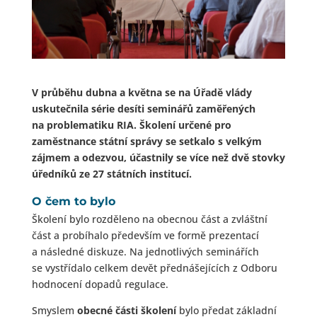
V průběhu dubna a května se na Úřadě vlády
uskutečnila série desíti seminářů zaměřených
na problematiku RIA. Školení určené pro
zaměstnance státní správy se setkalo s velkým
zájmem a odezvou, účastnily se více než dvě stovky
úředníků ze 27 státních institucí.
O čem to bylo
Školení bylo rozděleno na obecnou část a zvláštní
část a probíhalo především ve formě prezentací
a následné diskuze. Na jednotlivých seminářích
se vystřídalo celkem devět přednášejících z Odboru
hodnocení dopadů regulace.
Smyslem
obecné části školení
bylo předat základní