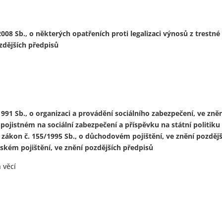
08 Sb., o některých opatřeních proti legalizaci výnosů z trestné
zdějších předpisů
91 Sb., o organizaci a provádění sociálního zabezpečení, ve zně
 pojistném na sociální zabezpečení a příspěvku na státní politiku
 zákon č. 155/1995 Sb., o důchodovém pojištění, ve znění pozděj
ském pojištění, ve znění pozdějších předpisů
 věcí