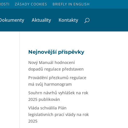
NOSTI
ZÁSADY COOKIES
BRIEFLY IN ENGLISH
Dokumenty
Aktuality
Kontakty
Nejnovější příspěvky
Nový Manuál hodnocení
dopadů regulace představen
Provádění přezkumů regulace
má svůj harmonogram
Souhrn návrhů vyhlášek na rok
2025 publikován
Vláda schválila Plán
legislativních prací vlády na rok
2025