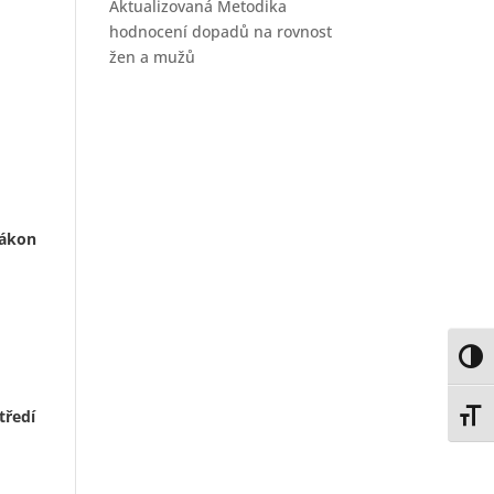
Aktualizovaná Metodika
hodnocení dopadů na rovnost
žen a mužů
zákon
Toggl
tředí
Toggl