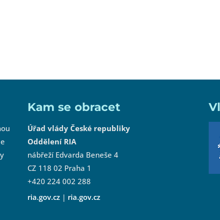
Kam se obracet
V
nou
Úřad vlády České republiky
le
Oddělení RIA
by
nábřeží Edvarda Beneše 4
CZ 118 02 Praha 1
+420 224 002 288
ria.gov.cz
|
ria.gov.cz