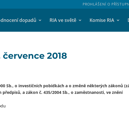
PROHLÁŠENÍ O PŘÍSTUP
dnocení dopadů
RIA ve světě
Komise RIA
. července 2018
00 Sb., o investičních pobídkách a o změně některých zákonů (
h předpisů, a zákon č. 435/2004 Sb., o zaměstnanosti, ve znění
odu