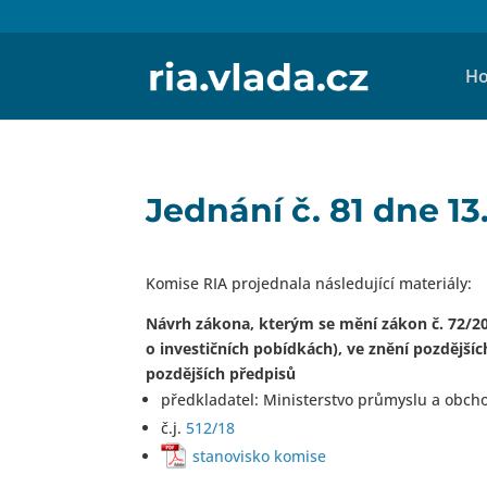
Ho
Jednání č. 81 dne 13
Komise RIA projednala následující materiály:
Návrh zákona, kterým se mění zákon č. 72/20
o investičních pobídkách), ve znění pozdějšíc
pozdějších předpisů
předkladatel: Ministerstvo průmyslu a obch
č.j.
512/18
stanovisko komise