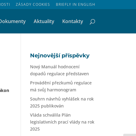
NOSTI
ZÁSADY COOKIES
BRIEFLY IN ENGLISH
Dokumenty
Aktuality
Kontakty
Nejnovější příspěvky
Nový Manuál hodnocení
dopadů regulace představen
Provádění přezkumů regulace
má svůj harmonogram
zákon
Souhrn návrhů vyhlášek na rok
2025 publikován
Vláda schválila Plán
legislativních prací vlády na rok
2025