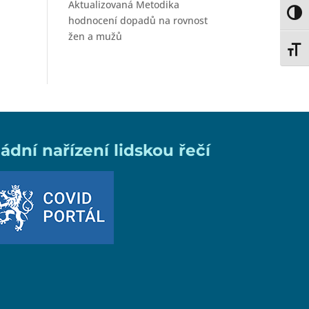
Aktualizovaná Metodika
Toggl
hodnocení dopadů na rovnost
žen a mužů
Toggl
ládní nařízení lidskou řečí