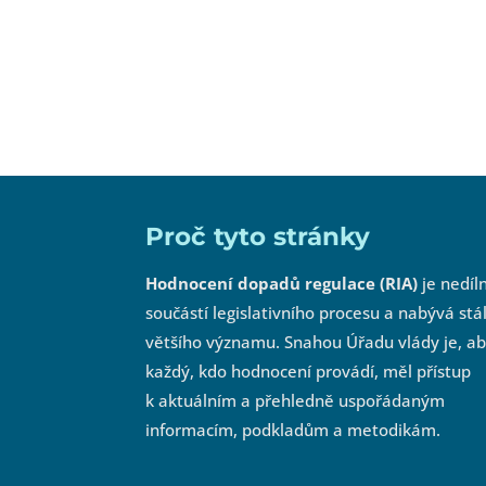
Proč tyto stránky
Hodnocení dopadů regulace (RIA)
je nedíl
součástí legislativního procesu a nabývá stá
většího významu. Snahou Úřadu vlády je, a
každý, kdo hodnocení provádí, měl přístup
k aktuálním a přehledně uspořádaným
informacím, podkladům a metodikám.