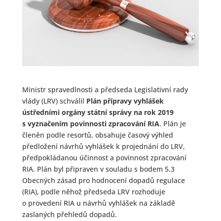
Ministr spravedlnosti a předseda Legislativní rady
vlády (LRV) schválil
Plán přípravy vyhlášek
ústředními orgány státní správy na rok 2019
s vyznačením povinnosti zpracování RIA
. Plán je
členěn podle resortů, obsahuje časový výhled
předložení návrhů vyhlášek k projednání do LRV,
předpokládanou účinnost a povinnost zpracování
RIA. Plán byl připraven v souladu s bodem 5.3
Obecných zásad pro hodnocení dopadů regulace
(RIA), podle něhož předseda LRV rozhoduje
o provedení RIA u návrhů vyhlášek na základě
zaslaných přehledů dopadů.