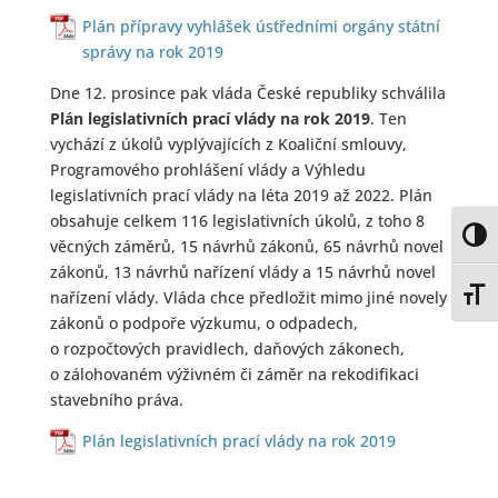
Plán přípravy vyhlášek ústředními orgány státní
správy na rok 2019
Dne 12. prosince pak vláda České republiky schválila
Plán legislativních prací vlády na rok 2019
. Ten
vychází z úkolů vyplývajících z Koaliční smlouvy,
Programového prohlášení vlády a Výhledu
legislativních prací vlády na léta 2019 až 2022. Plán
obsahuje celkem 116 legislativních úkolů, z toho 8
Toggl
věcných záměrů, 15 návrhů zákonů, 65 návrhů novel
zákonů, 13 návrhů nařízení vlády a 15 návrhů novel
nařízení vlády. Vláda chce předložit mimo jiné novely
Toggl
zákonů o podpoře výzkumu, o odpadech,
o rozpočtových pravidlech, daňových zákonech,
o zálohovaném výživném či záměr na rekodifikaci
stavebního práva.
Plán legislativních prací vlády na rok 2019