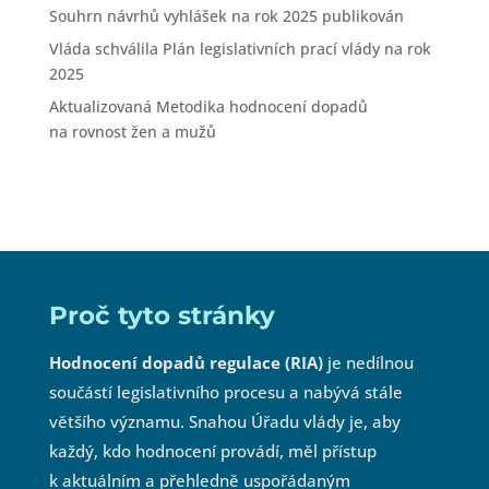
Souhrn návrhů vyhlášek na rok 2025 publikován
Vláda schválila Plán legislativních prací vlády na rok
2025
Aktualizovaná Metodika hodnocení dopadů
na rovnost žen a mužů
Proč tyto stránky
Hodnocení dopadů regulace (RIA)
je nedílnou
součástí legislativního procesu a nabývá stále
většího významu. Snahou Úřadu vlády je, aby
každý, kdo hodnocení provádí, měl přístup
k aktuálním a přehledně uspořádaným