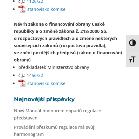
č.j.:
1126/22
stanovisko komise
Návrh zákona o financování obrany České
republiky a o změně zákona č. 218/2000 Sb.,
o rozpočtových pravidlech a o změně některých
Toggl
souvisejících zákonů (rozpočtová pravidla),
ve znění pozdějších předpisů (zákon o financování
obrany)
Toggl
předkladatel: Ministerstvo obrany
č.j.:
1456/22
stanovisko komise
Nejnovější příspěvky
Nový Manuál hodnocení dopadů regulace
představen
Provádění přezkumů regulace má svůj
harmonogram